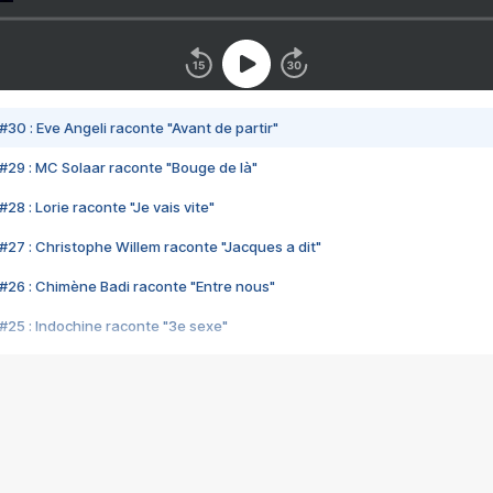
#30 : Eve Angeli raconte "Avant de partir"
#29 : MC Solaar raconte "Bouge de là"
28 : Lorie raconte "Je vais vite"
#27 : Christophe Willem raconte "Jacques a dit"
#26 : Chimène Badi raconte "Entre nous"
#25 : Indochine raconte "3e sexe"
#24 : Zaho raconte "C'est chelou"
#23 : Patrick Bruel raconte "Au café des délices"
#22 : Kyo raconte "Le chemin"
#21 : Nolwenn Leroy raconte "Cassé"